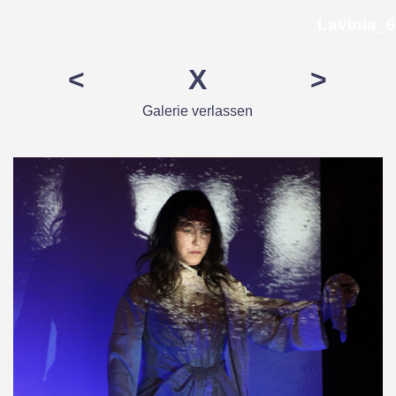
Direkt zum Seiteninhalt
Lavinia_6
<
X
>
Galerie
verlassen