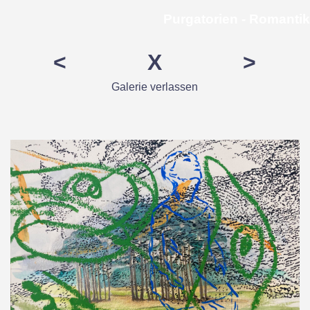
Direkt zum Seiteninhalt
Purgatorien - Romantik
<
X
>
Galerie verlassen