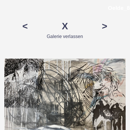
Direkt zum Seiteninhalt
Oelde_8
<
X
>
Galerie verlassen