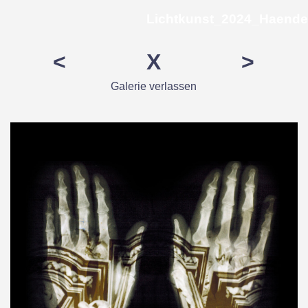
Direkt zum Seiteninhalt
Lichtkunst_2024_Haende
<
X
>
Galerie
verlassen